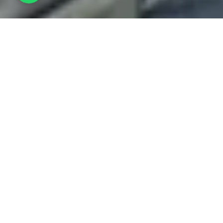
2
1
3
4
5
Nos meilleurs circuits
AghapyLes experts en voyages en Égypte peuvent fournir
d'excellents itinéraires pour les individus, les familles ou
les groupes et nous pouvons nous occuper de toutes les
réservations afin que vous ne soyez jamais dérangé
pendant votre séjour en Égypte. Et si vous préférez avoir