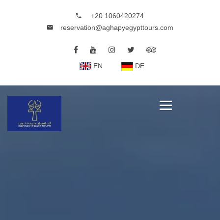
+20 1060420274
reservation@aghapyegypttours.com
EN
DE