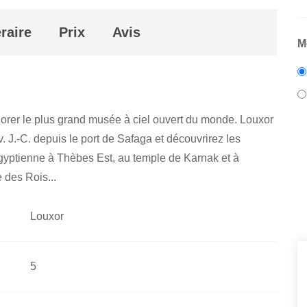
éraire
Prix
Avis
M
orer le plus grand musée à ciel ouvert du monde. Louxor
. J.-C. depuis le port de Safaga et découvrirez les
 égyptienne à Thèbes Est, au temple de Karnak et à
 des Rois...
Louxor
5