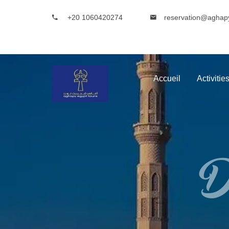
+20 1060420274
reservation@aghap
Accueil
Activitie
Dé