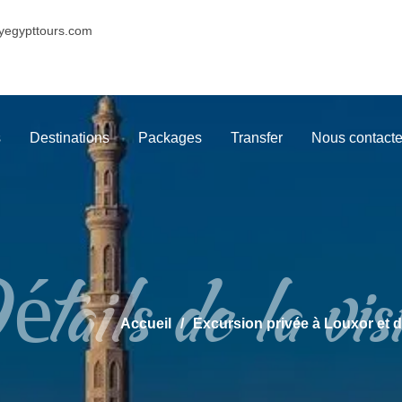
yegypttours.com
s
Destinations
Packages
Transfer
Nous contacte
tails de la vis
Accueil
Excursion privée à Louxor et d