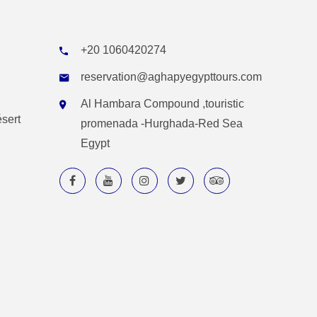
+20 1060420274
reservation@aghapyegypttours.com
Al Hambara Compound ,touristic
ésert
promenada -Hurghada-Red Sea
Egypt