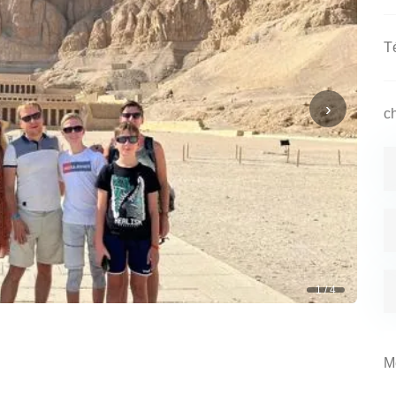
›
1 / 4