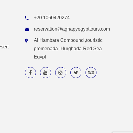
+20 1060420274
reservation@aghapyegypttours.com
Al Hambara Compound ,touristic
ésert
promenada -Hurghada-Red Sea
Egypt