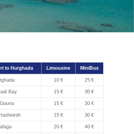
rt to Hurghada
Limousine
MiniBus
rghada
10 €
25 €
adi Bay
15 €
30 €
 Gouna
15 €
30 €
 Hasheesh
15 €
30 €
afaga
20 €
40 €