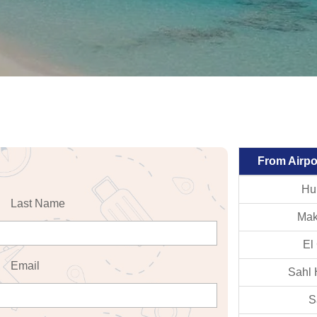
From Airpo
Hu
Last Name
Mak
El
Email
Sahl
S