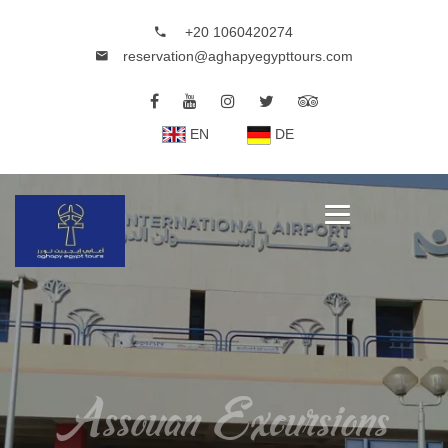
+20 1060420274
reservation@aghapyegypttours.com
EN
DE
Assouan Excursions