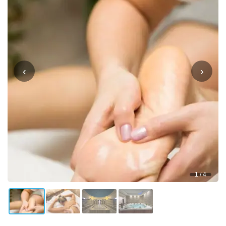
‹
›
1 / 4