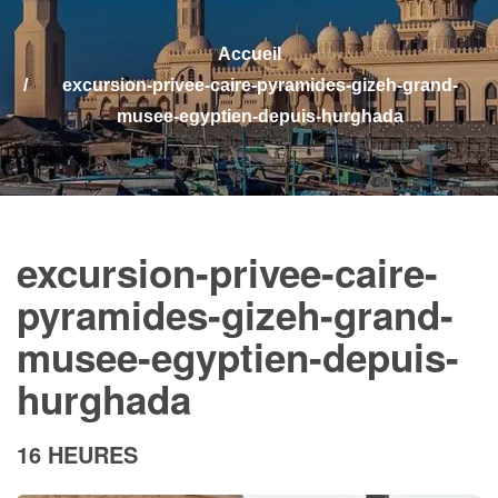
Accueil
excursion-privee-caire-pyramides-gizeh-grand-
musee-egyptien-depuis-hurghada
excursion-privee-caire-
pyramides-gizeh-grand-
musee-egyptien-depuis-
hurghada
16 HEURES