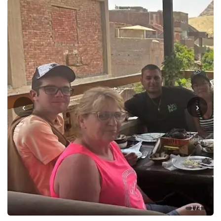
‹
›
1 / 4