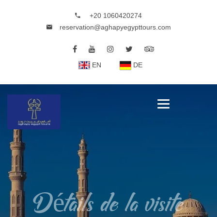
+20 1060420274
reservation@aghapyegypttours.com
EN
DE
Détails de la visite