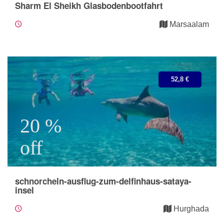
Sharm El Sheikh Glasbodenbootfahrt
Marsaalam
52,8 €
20 %
off
schnorcheln-ausflug-zum-delfinhaus-sataya-
insel
Hurghada