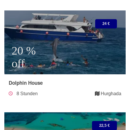
24 €
20 %
off
Dolphin House
8 Stunden
Hurghada
22,5 €