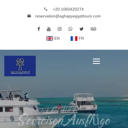
+20 1060420274
reservation@aghapyegypttours.com
EN
FR
SeereisenAusflüge