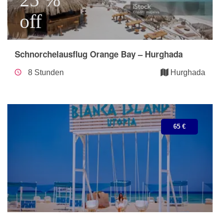
off
Schnorchelausflug Orange Bay – Hurghada
8 Stunden
Hurghada
65 €