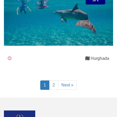
50 €
Hurghada
1
2
Next »