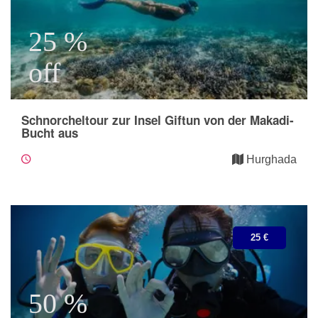
25 %
off
Schnorcheltour zur Insel Giftun von der Makadi-
Bucht aus
Hurghada
25 €
50 %