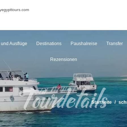
yegypttours.com
 und Ausflüge
Destinations
Paushalreise
Transfer
Rezensionen
Tourdetails
Startseite
sch