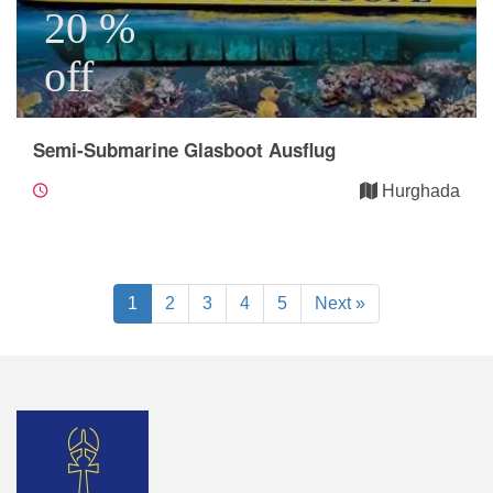
20 %
off
Semi-Submarine Glasboot Ausflug
Hurghada
1
2
3
4
5
Next »