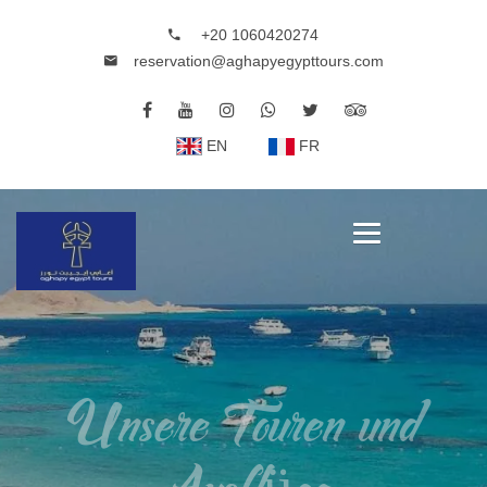
+20 1060420274
reservation@aghapyegypttours.com
EN
FR
Unsere Touren und